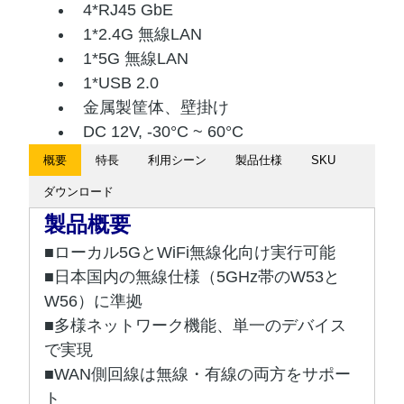
4*RJ45 GbE
1*2.4G 無線LAN
1*5G 無線LAN
1*USB 2.0
金属製筐体、壁掛け
DC 12V, -30°C ~ 60°C
概要
特長
利用シーン
製品仕様
SKU
ダウンロード
製品概要
■ローカル5G
とWiFi無線化向け実行可能
■日本国内の無線仕様（5GHz帯のW53と
W56）に準拠
■多様ネットワーク機能、単一のデバイス
で実現
■WAN側回線は無線・有線の両方をサポー
ト